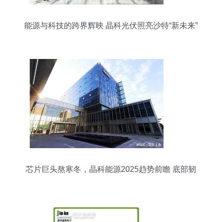
能源与科技的跨界辉映 晶科光伏照亮沙特“新未来”
芯片巨头熬寒冬，晶科能源2025趋势前瞻 底部韧
性几何？